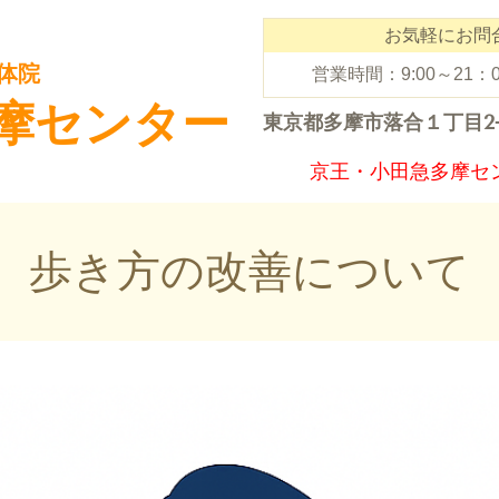
お気軽にお問
体院
営業時間：9:00～21
摩センター
東京都
多摩市落合１丁目2
京王・小田急多摩セ
歩き方の改善について