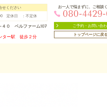
お一人で悩まずに、ご相談
合せください
080-4429
：00 定休日 ：不定休
ご予約・お問い合わ
−４０
ベルファーム107
トップページに戻
ンター駅 徒歩２分