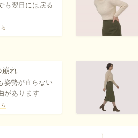
でも翌日には戻る
ちら
の崩れ
も姿勢が直らない
由があります
ちら