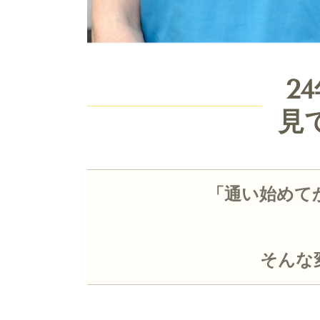
2
見
「通い始めて
そんな